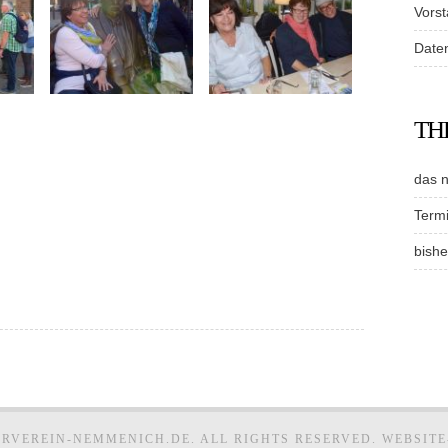
Vors
Date
TH
das 
Term
bishe
ERVEREIN-NEMMENICH.DE. ALL RIGHTS RESERVED. WEBSIT