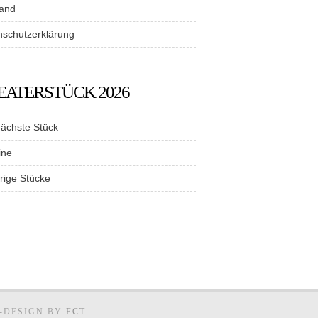
tand
nschutzerklärung
EATERSTÜCK 2026
nächste Stück
ine
rige Stücke
E-DESIGN BY
FCT
.