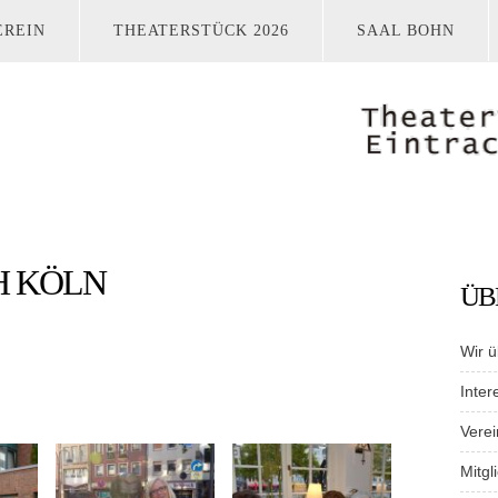
EREIN
THEATERSTÜCK 2026
SAAL BOHN
H KÖLN
ÜB
Wir ü
Inter
Verei
Mitgl