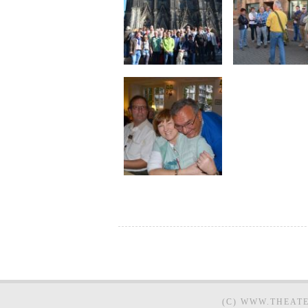
(C) WWW.THEAT