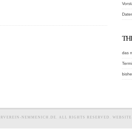
Vors
Date
TH
das 
Term
bishe
ERVEREIN-NEMMENICH.DE. ALL RIGHTS RESERVED. WEBSIT