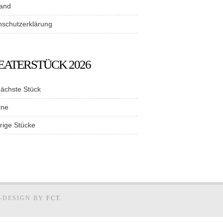
tand
nschutzerklärung
EATERSTÜCK 2026
nächste Stück
ine
rige Stücke
E-DESIGN BY
FCT
.