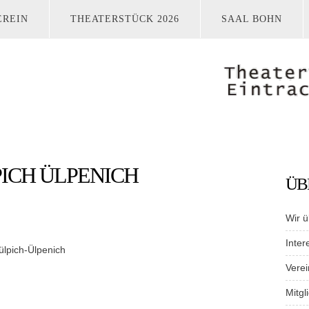
EREIN
THEATERSTÜCK 2026
SAAL BOHN
PICH ÜLPENICH
ÜB
Wir ü
Inter
ülpich-Ülpenich
Verei
Mitgl